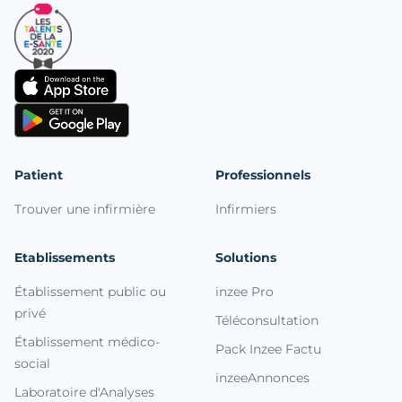
Patient
Professionnels
Trouver une infirmière
Infirmiers
Etablissements
Solutions
Établissement public ou
inzee Pro
privé
Téléconsultation
Établissement médico-
Pack Inzee Factu
social
inzeeAnnonces
Laboratoire d'Analyses