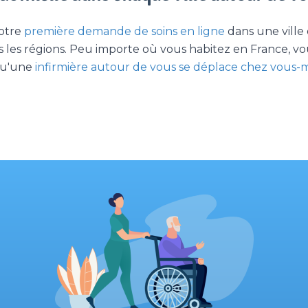
votre
première demande de soins en ligne
dans une ville 
es les régions. Peu importe où vous habitez en France, 
 qu'une
infirmière autour de vous se déplace chez vous-