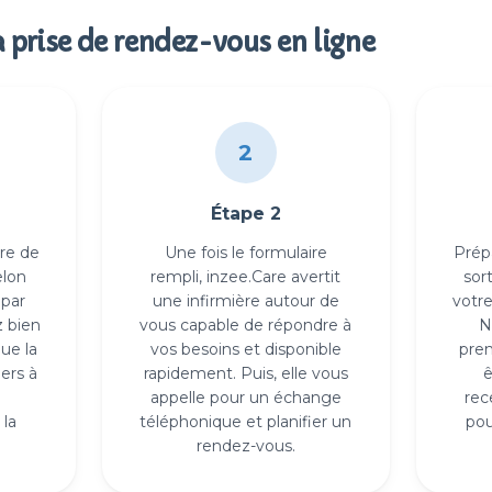
a prise de rendez-vous en ligne
2
Étape 2
re de
Une fois le formulaire
Prép
elon
rempli, inzee.Care avertit
sort
 par
une infirmière autour de
votre
z bien
vous capable de répondre à
N
ue la
vos besoins et disponible
pre
iers à
rapidement. Puis, elle vous
ê
appelle pour un échange
rec
la
téléphonique et planifier un
pou
rendez-vous.