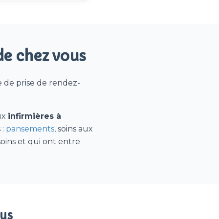
 de chez vous
e de prise de rendez-
ux
infirmières à
 :
pansements
, soins aux
soins et qui ont entre
ous