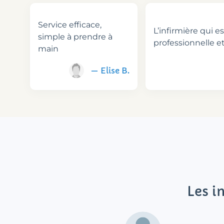
Service efficace,
L’infirmière qui e
simple à prendre à
professionnelle e
main
— Elise B.
Les i