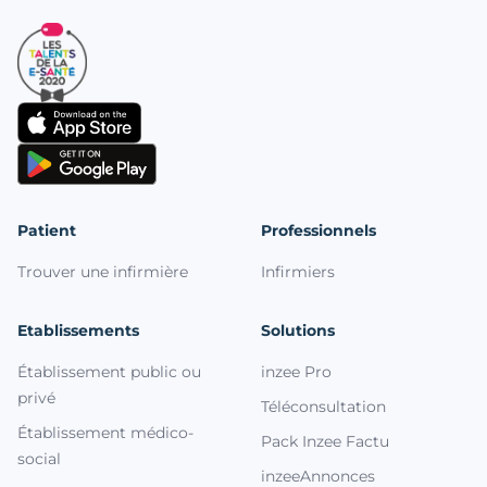
Patient
Professionnels
Trouver une infirmière
Infirmiers
Etablissements
Solutions
Établissement public ou
inzee Pro
privé
Téléconsultation
Établissement médico-
Pack Inzee Factu
social
inzeeAnnonces