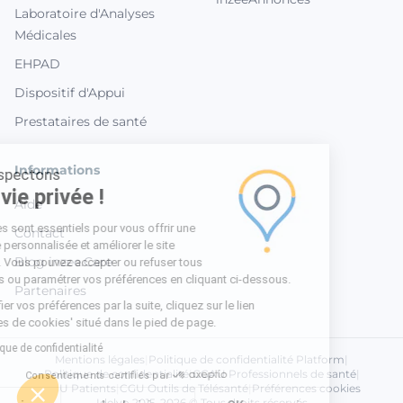
Laboratoire d'Analyses
Médicales
EHPAD
Dispositif d'Appui
Prestataires de santé
Informations
Nous respectons
votre vie privée !
Aide
Les cookies sont essentiels pour vous offrir une
Contact
expérience personnalisée et améliorer le site
Blog inzee.Care
Inzee.Care. Vous pouvez accepter ou refuser tous
les cookies ou paramétrer vos préférences en cliquant ci-dessous.
Partenaires
Pour modifier vos préférences par la suite, cliquez sur le lien
'Préférences de cookies' situé dans le pied de page.
Lire la politique de confidentialité
Mentions légales
|
Politique de confidentialité Platform
|
Politique de confidentialité
|
CGAU Professionnels de santé
|
Consentements certifiés par
CGU Patients
|
CGU Outils de Télésanté
|
Préférences cookies
Idelyo 2015-2026 © Tous droits réservés