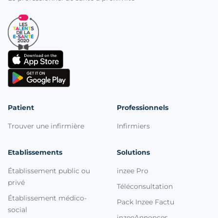
Patient
Professionnels
Trouver une infirmière
Infirmiers
Etablissements
Solutions
Établissement public ou
inzee Pro
privé
Téléconsultation
Établissement médico-
Pack Inzee Factu
social
inzeeAnnonces