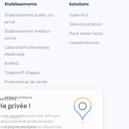
Etablissements
Solutions
Établissement public ou
inzee Pro
privé
Téléconsultation
Établissement médico-
Pack Inzee Factu
social
inzeeAnnonces
Laboratoire d'Analyses
Médicales
EHPAD
Dispositif d'Appui
Prestataires de santé
Informations
Nous respectons
votre vie privée !
Aide
Les cookies sont essentiels pour vous offrir une
Contact
expérience personnalisée et améliorer le site
Blog inzee.Care
Inzee.Care. Vous pouvez accepter ou refuser tous