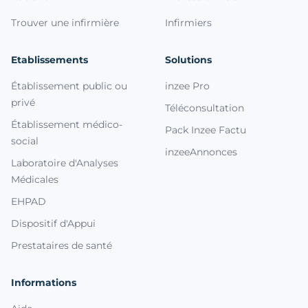
Trouver une infirmière
Infirmiers
Etablissements
Solutions
Établissement public ou
inzee Pro
privé
Téléconsultation
Établissement médico-
Pack Inzee Factu
social
inzeeAnnonces
Laboratoire d'Analyses
Médicales
EHPAD
Dispositif d'Appui
Prestataires de santé
Informations
Nous respectons
votre vie privée !