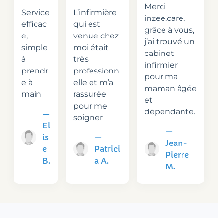
Merci
Service
L’infirmière
inzee.care,
efficac
qui est
grâce à vous,
e,
venue chez
j’ai trouvé un
simple
moi était
cabinet
à
très
infirmier
prendr
professionn
pour ma
e à
elle et m’a
maman âgée
main
rassurée
et
pour me
dépendante.
—
soigner
El
—
is
—
Jean-
e
Patrici
Pierre
B.
a A.
M.