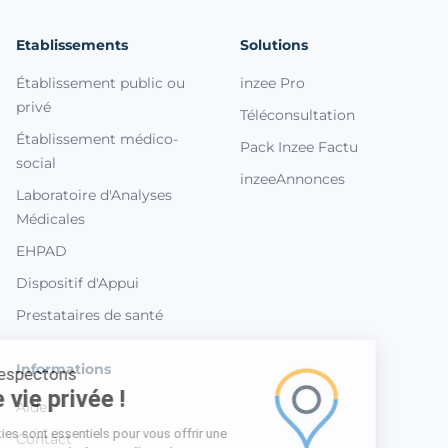
Etablissements
Solutions
Établissement public ou
inzee Pro
privé
Téléconsultation
Établissement médico-
Pack Inzee Factu
social
inzeeAnnonces
Laboratoire d'Analyses
Médicales
EHPAD
Dispositif d'Appui
Prestataires de santé
Informations
Nous respectons
votre vie privée !
Aide
Les cookies sont essentiels pour vous offrir une
Contact