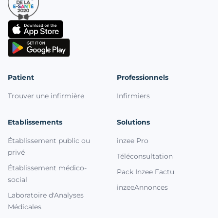
Patient
Professionnels
Trouver une infirmière
Infirmiers
Etablissements
Solutions
Établissement public ou
inzee Pro
privé
Téléconsultation
Établissement médico-
Pack Inzee Factu
social
inzeeAnnonces
Laboratoire d'Analyses
Médicales