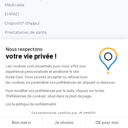
Médicales
EHPAD
Dispositif d'Appui
Prestataires de santé
Informations
Nous respectons
votre vie privée !
Aide
Les cookies sont essentiels pour vous offrir une
Contact
expérience personnalisée et améliorer le site
Blog inzee.Care
Inzee.Care. Vous pouvez accepter ou refuser tous
les cookies ou paramétrer vos préférences en cliquant ci-dessous.
Partenaires
Pour modifier vos préférences par la suite, cliquez sur le lien
'Préférences de cookies' situé dans le pied de page.
Lire la politique de confidentialité
Mentions légales
|
Politique de confidentialité Platform
|
Politique de confidentialité
|
CGAU Professionnels de santé
|
Consentements certifiés par
CGU Patients
|
CGU Outils de Télésanté
|
Préférences cookies
Idelyo 2015-2026 © Tous droits réservés
Non merci
Je choisis
OK pour moi