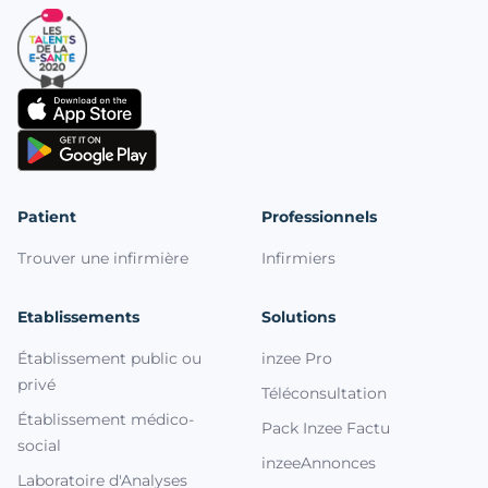
Patient
Professionnels
Trouver une infirmière
Infirmiers
Etablissements
Solutions
Établissement public ou
inzee Pro
privé
Téléconsultation
Établissement médico-
Pack Inzee Factu
social
inzeeAnnonces
Laboratoire d'Analyses