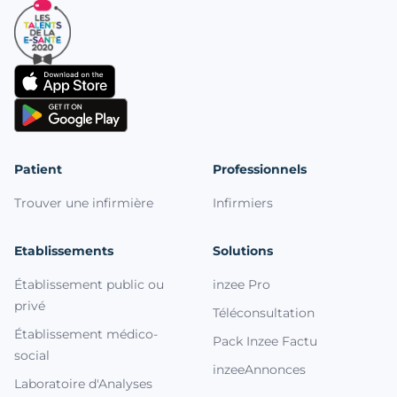
Patient
Professionnels
Trouver une infirmière
Infirmiers
Etablissements
Solutions
Établissement public ou
inzee Pro
privé
Téléconsultation
Établissement médico-
Pack Inzee Factu
social
inzeeAnnonces
Laboratoire d'Analyses