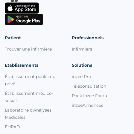
Patient
Professionnels
Trouver une infirmière
Infirmiers
Etablissements
Solutions
Établissement public ou
inzee Pro
privé
Téléconsultation
Établissement médico-
Pack Inzee Factu
social
inzeeAnnonces
Laboratoire d'Analyses
Médicales
EHPAD