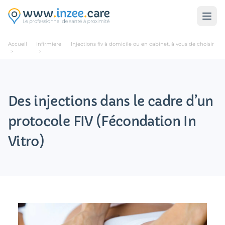
Aller au contenu principal
Accueil
infirmiere
Injections fiv à domicile ou en cabinet, à vous de choisir
>
>
Des injections dans le cadre d’un
protocole FIV (Fécondation In
Vitro)