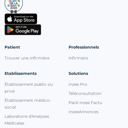
Patient
Professionnels
Trouver une infirmière
Infirmiers
Etablissements
Solutions
Établissement public ou
inzee Pro
privé
Téléconsultation
Établissement médico-
Pack Inzee Factu
social
inzeeAnnonces
Laboratoire d'Analyses
Médicales