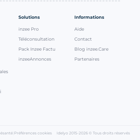
Solutions
Informations
inzee Pro
Aide
Téléconsultation
Contact
Pack Inzee Factu
Blog inzee.Care
inzeeAnnonces
Partenaires
ales
i
s réglementations. Personnalisez vos préférences pour contrôler
lésanté
|
Préférences cookies
Idelyo 2015-2026 © Tous droits réservés