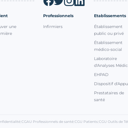
ient
Professionnels
Etablissements
uver une
Infirmiers
Établissement
irmière
public ou privé
Établissement
médico-social
Laboratoire
d'Analyses Médic
EHPAD
Dispositif d'Appu
Prestataires de
santé
s Options
ètres de confidentialité, en garantissant la conformité avec le
nfidentialité
|
CGAU Professionnels de santé
|
CGU Patients
|
CGU Outils de Té