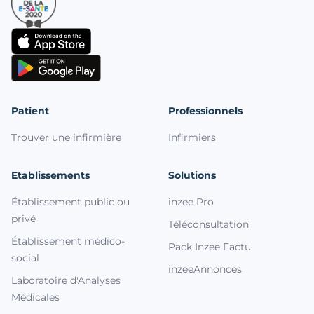
Patient
Professionnels
Trouver une infirmière
Infirmiers
Etablissements
Solutions
Établissement public ou
inzee Pro
privé
Téléconsultation
Établissement médico-
Pack Inzee Factu
social
inzeeAnnonces
Laboratoire d'Analyses
Médicales