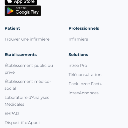
Patient
Professionnels
Trouver une infirmière
Infirmiers
Etablissements
Solutions
Établissement public ou
inzee Pro
privé
Téléconsultation
Établissement médico-
Pack Inzee Factu
social
inzeeAnnonces
Laboratoire d'Analyses
Médicales
EHPAD
Dispositif d'Appui