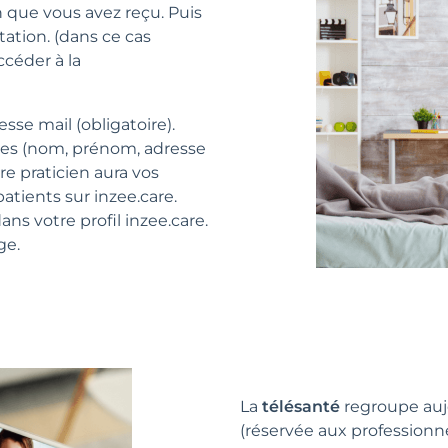
n que vous avez reçu. Puis
tation. (dans ce cas
céder à la
sse mail (obligatoire).
tes (nom, prénom, adresse
re praticien aura vos
patients sur inzee.care.
ans votre profil inzee.care.
ge.
La
télésanté
regroupe auj
(réservée aux professionn