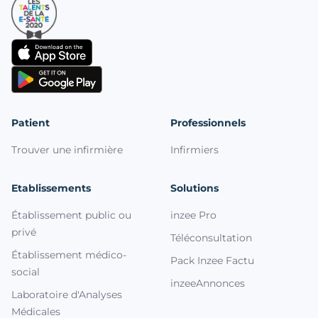
Patient
Professionnels
Trouver une infirmière
Infirmiers
Etablissements
Solutions
Établissement public ou
inzee Pro
privé
Téléconsultation
Établissement médico-
Pack Inzee Factu
social
inzeeAnnonces
Laboratoire d'Analyses
Médicales