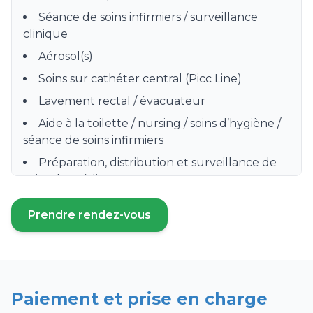
Séance de soins infirmiers / surveillance
clinique
Aérosol(s)
Soins sur cathéter central (Picc Line)
Lavement rectal / évacuateur
Aide à la toilette / nursing / soins d’hygiène /
séance de soins infirmiers
Préparation, distribution et surveillance de
prise de médicament
Surveillance clinique hebdomadaire
Prendre rendez-vous
(ouvre un nouvel onglet)
Pose de bas de contention, bas à varices
Instillation de collyres, gouttes oculaires
Surveillance et débranchement de
chimiothérapie
Paiement et prise en charge
Prado