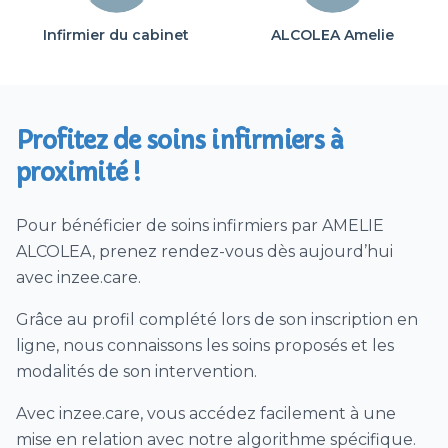
Dépistage Covid par test antigénique
Infirmier du cabinet
ALCOLEA Amelie
Visite sanitaire infirmière Covid (VDSI)
Vaccination Covid (à domicile)
séances de surveillance clinique et
Profitez de soins infirmiers à
d’accompagnement postopératoire
proximité !
Séance de surveillance et/ou retrait de
cathéter périnerveux pour une analgésie
postopératoire
Pour bénéficier de soins infirmiers par AMELIE
ALCOLEA, prenez rendez-vous dès aujourd’hui
Surveillance de drain de redon et/ou retrait
avec inzee.care.
postopératoire de drain
Autre soins infirmiers
Grâce au profil complété lors de son inscription en
ligne, nous connaissons les soins proposés et les
modalités de son intervention.
Avec inzee.care, vous accédez facilement à une
mise en relation avec notre algorithme spécifique.