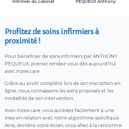
Infirmier du cabinet
PEQUEUX Anthony
Dialyse péritonéale
Soins de trachéostomie ou trachéotomie
Vaccin (hors COVID)
Profitez de soins infirmiers à
Ablation agrafes et/ou fils ou points de suture
proximité !
Prélèvement urines / ECBU
Téléconsultation Coronavirus (CoVid)
Pour bénéficier de soins infirmiers par ANTHONY
Visites patient SAMU sur déclenchement
PEQUEUX, prenez rendez-vous dès aujourd’hui
SAMU
avec inzee.care.
Télésoin – télésuivi CoVid
Grâce au profil complété lors de son inscription en
SOINS PALLIATIFS EHPAD
ligne, nous connaissons les soins proposés et les
Prélèvement nasopharyngé PCR Covid
modalités de son intervention.
Visite sanitaire infirmière Covid (VDSI)
Avec inzee.care, vous accédez facilement à une
Vaccination Covid (à domicile)
mise en relation avec notre algorithme spécifique.
séances de surveillance clinique et
Ainsi, derrière votre écran, vous allez à la rencontre