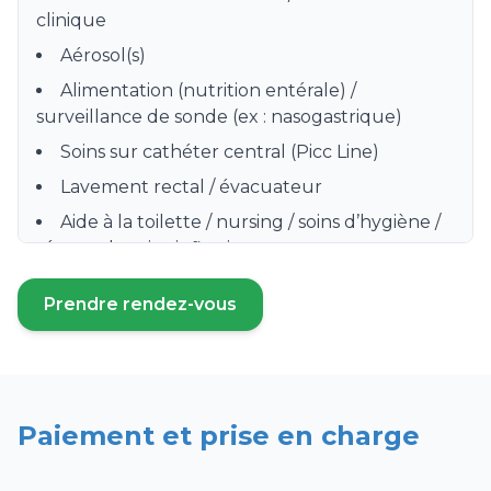
clinique
Aérosol(s)
Alimentation (nutrition entérale) /
surveillance de sonde (ex : nasogastrique)
Soins sur cathéter central (Picc Line)
Lavement rectal / évacuateur
Aide à la toilette / nursing / soins d’hygiène /
séance de soins infirmiers
Préparation, distribution et surveillance de
Prendre rendez-vous
prise de médicament
(ouvre un nouvel onglet)
Prise de sang / Prélèvement sanguin /
Sérologie
Soins de stomie / colostomie
Paiement et prise en charge
Surveillance clinique hebdomadaire
Pose de bas de contention, bas à varices