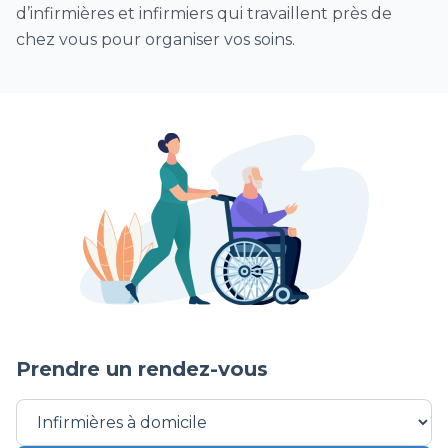
d’accompagnement postopératoire
d’infirmières et infirmiers qui travaillent près de
Séance de surveillance et/ou retrait de
chez vous pour organiser vos soins.
cathéter périnerveux pour une analgésie
postopératoire
Surveillance de drain de redon et/ou retrait
postopératoire de drain
Vaccination Covid (au cabinet)
Autre soins infirmiers
Renforts EHPAD 1/2 journée (4h)
Prendre un rendez-vous