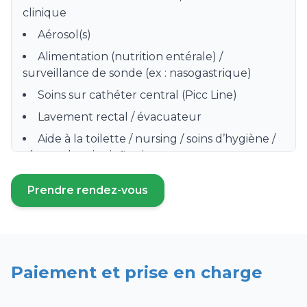
clinique
Aérosol(s)
Alimentation (nutrition entérale) /
surveillance de sonde (ex : nasogastrique)
Soins sur cathéter central (Picc Line)
Lavement rectal / évacuateur
Aide à la toilette / nursing / soins d’hygiène /
séance de soins infirmiers
Préparation, distribution et surveillance de
Prendre rendez-vous
prise de médicament
(ouvre un nouvel onglet)
Prise de sang / Prélèvement sanguin /
Sérologie
Soins de stomie / colostomie
Paiement et prise en charge
Surveillance clinique hebdomadaire
Pose de bas de contention, bas à varices