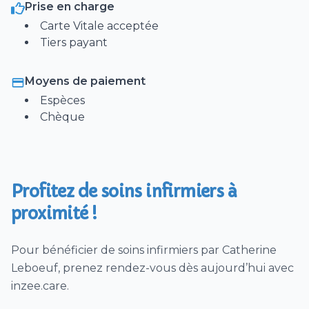
Prise en charge
Surveillance et débranchement de
Carte Vitale acceptée
chimiothérapie
Tiers payant
Prado
Injection (IM, SC, IV) Intramusculaire, Sous-
Moyens de paiement
cutanées ou intraveineuse
Espèces
Perfusion
Chèque
Sondage Urinaire (pose) / Soins de sonde
urinaire
Surveillance clinique Quotidienne (induction
Profitez de soins infirmiers à
ou modification de traitement)
proximité !
Retrait sonde urinaire
Soins palliatifs
Pour bénéficier de soins infirmiers par Catherine
Saignée
Leboeuf, prenez rendez-vous dès aujourd’hui avec
Glycémie / insuline
inzee.care.
Soins pédiatriques