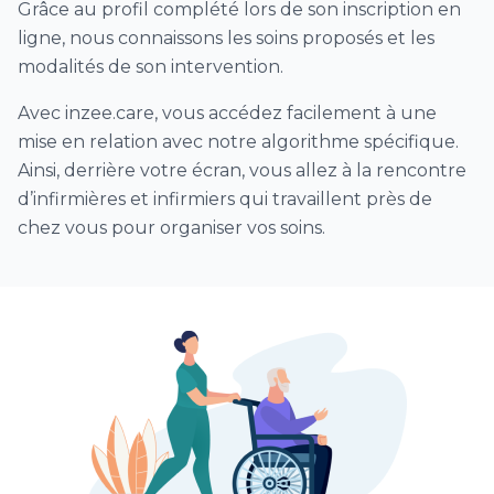
Grâce au profil complété lors de son inscription en
Dialyse péritonéale
ligne, nous connaissons les soins proposés et les
Soins de trachéostomie ou trachéotomie
modalités de son intervention.
Vaccin (hors COVID)
Avec inzee.care, vous accédez facilement à une
Ablation agrafes et/ou fils ou points de suture
mise en relation avec notre algorithme spécifique.
Prélèvement urines / ECBU
Ainsi, derrière votre écran, vous allez à la rencontre
Téléconsultation Coronavirus (CoVid)
d’infirmières et infirmiers qui travaillent près de
chez vous pour organiser vos soins.
Visites patient CoVid (Coronavirus) sur
prescription médicale
Télésoin – télésuivi CoVid
Prélèvement nasopharyngé PCR Covid
Dépistage Covid par test antigénique
Visite sanitaire infirmière Covid (VDSI)
séances de surveillance clinique et
d’accompagnement postopératoire