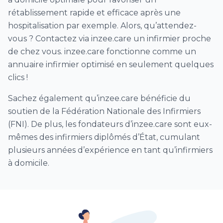
rétablissement rapide et efficace après une
Dépistage Covid par test antigénique
hospitalisation par exemple. Alors, qu’attendez-
Visite sanitaire infirmière Covid (VDSI)
vous ? Contactez via inzee.care un infirmier proche
Vaccination Covid (à domicile)
de chez vous. inzee.care fonctionne comme un
séances de surveillance clinique et
annuaire infirmier optimisé en seulement quelques
d’accompagnement postopératoire
clics !
Surveillance de drain de redon et/ou retrait
Sachez également qu’inzee.care bénéficie du
postopératoire de drain
soutien de la Fédération Nationale des Infirmiers
Parcours dénutrition Nutriker
(FNI). De plus, les fondateurs d’inzee.care sont eux-
Autre soins infirmiers
mêmes des infirmiers diplômés d’État, cumulant
plusieurs années d’expérience en tant qu’infirmiers
à domicile.