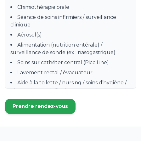
Chimiothérapie orale
Séance de soins infirmiers / surveillance
clinique
Aérosol(s)
Alimentation (nutrition entérale) /
surveillance de sonde (ex : nasogastrique)
Soins sur cathéter central (Picc Line)
Lavement rectal / évacuateur
Aide à la toilette / nursing / soins d’hygiène /
séance de soins infirmiers
Préparation, distribution et surveillance de
Prendre rendez-vous
prise de médicament
(ouvre un nouvel onglet)
Prise de sang / Prélèvement sanguin /
Sérologie
Soins de stomie / colostomie