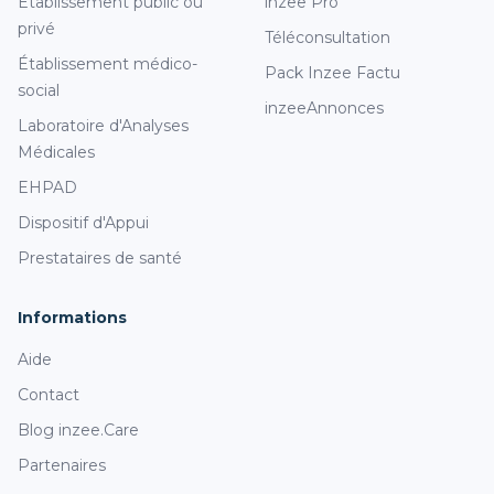
Établissement public ou
inzee Pro
privé
Téléconsultation
Établissement médico-
Pack Inzee Factu
social
inzeeAnnonces
Laboratoire d'Analyses
Médicales
EHPAD
Dispositif d'Appui
Prestataires de santé
Informations
ectons
e privée !
Aide
nt essentiels pour vous offrir une
Contact
sonnalisée et améliorer le site
Blog inzee.Care
ous pouvez accepter ou refuser tous
u paramétrer vos préférences en cliquant ci-dessous.
Partenaires
os préférences par la suite, cliquez sur le lien