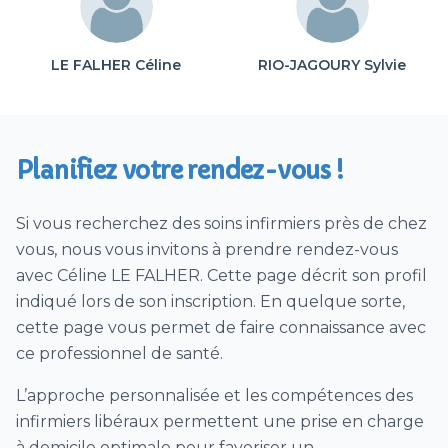
Saignée
Glycémie / insuline
LE FALHER Céline
RIO-JAGOURY Sylvie
Soins pédiatriques
Soins de trachéostomie ou trachéotomie
Vaccin (hors COVID)
Planifiez votre rendez-vous !
Ablation agrafes et/ou fils ou points de suture
Prélèvement urines / ECBU
Si vous recherchez des soins infirmiers près de chez
Téléconsultation Coronavirus (CoVid)
vous, nous vous invitons à prendre rendez-vous
Visites patient CoVid (Coronavirus) sur
avec Céline LE FALHER. Cette page décrit son profil
prescription médicale
indiqué lors de son inscription. En quelque sorte,
Télésoin – télésuivi CoVid
cette page vous permet de faire connaissance avec
ce professionnel de santé.
Prélèvement nasopharyngé PCR Covid
Journée de dépistage par test
L’approche personnalisée et les compétences des
nasopharyngés PCR ou test antigénique
infirmiers libéraux permettent une prise en charge
Prélèvement sérologique Covid
à domicile optimale pour favoriser un