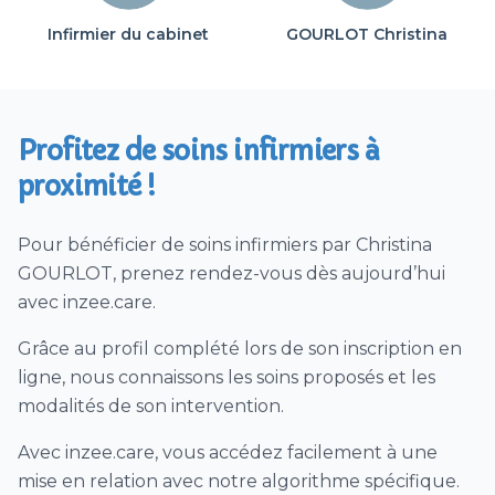
Glycémie / insuline
Infirmier du cabinet
GOURLOT Christina
Soins pédiatriques
Dialyse péritonéale
Soins de trachéostomie ou trachéotomie
Profitez de soins infirmiers à
Vaccin (hors COVID)
proximité !
Ablation agrafes et/ou fils ou points de suture
Prélèvement urines / ECBU
Pour bénéficier de soins infirmiers par Christina
Téléconsultation Coronavirus (CoVid)
GOURLOT, prenez rendez-vous dès aujourd’hui
Visites patient SAMU sur déclenchement
avec inzee.care.
SAMU
Grâce au profil complété lors de son inscription en
Télésoin – télésuivi CoVid
ligne, nous connaissons les soins proposés et les
Prélèvement nasopharyngé PCR Covid
modalités de son intervention.
Dépistage Covid par test antigénique
Avec inzee.care, vous accédez facilement à une
1/2 journée ou journée de dépistage par tests
mise en relation avec notre algorithme spécifique.
antigéniques hors EHPAD Covid