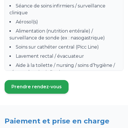
Séance de soins infirmiers / surveillance
clinique
Aérosol(s)
Alimentation (nutrition entérale) /
surveillance de sonde (ex : nasogastrique)
Soins sur cathéter central (Picc Line)
Lavement rectal / évacuateur
Aide à la toilette / nursing / soins d’hygiène /
séance de soins infirmiers
Préparation, distribution et surveillance de
Prendre rendez-vous
prise de médicament
(ouvre un nouvel onglet)
Prise de sang / Prélèvement sanguin /
Sérologie
Soins de stomie / colostomie
Paiement et prise en charge
Surveillance clinique hebdomadaire