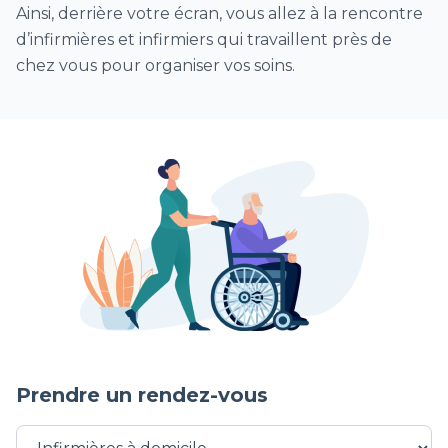
Ainsi, derrière votre écran, vous allez à la rencontre
Visite sanitaire infirmière Covid (VDSI)
d’infirmières et infirmiers qui travaillent près de
Vaccination Covid (à domicile)
chez vous pour organiser vos soins.
séances de surveillance clinique et
d’accompagnement postopératoire
Séance de surveillance et/ou retrait de
cathéter périnerveux pour une analgésie
postopératoire
Surveillance de drain de redon et/ou retrait
postopératoire de drain
Autre soins infirmiers
Intervention Monka
Prendre un rendez-vous