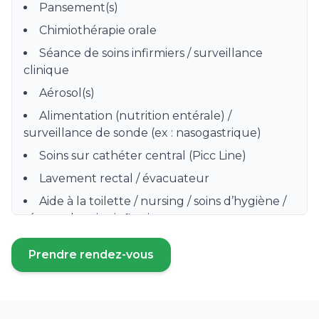
Pansement(s)
Chimiothérapie orale
Séance de soins infirmiers / surveillance
clinique
Aérosol(s)
Alimentation (nutrition entérale) /
surveillance de sonde (ex : nasogastrique)
Soins sur cathéter central (Picc Line)
Lavement rectal / évacuateur
Aide à la toilette / nursing / soins d’hygiène /
séance de soins infirmiers
Préparation, distribution et surveillance de
Prendre rendez-vous
prise de médicament
(ouvre un nouvel onglet)
Prise de sang / Prélèvement sanguin /
Sérologie