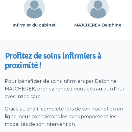
Soins palliatifs
Saignée
Glycémie / insuline
Infirmier du cabinet
MAJCHEREK Delphine
Soins de trachéostomie ou trachéotomie
Vaccin (hors COVID)
Ablation agrafes et/ou fils ou points de suture
Profitez de soins infirmiers à
Prélèvement urines / ECBU
proximité !
Téléconsultation Coronavirus (CoVid)
Visites patient SAMU sur déclenchement
Pour bénéficier de soins infirmiers par Delphine
SAMU
MAJCHEREK, prenez rendez-vous dès aujourd’hui
Télésoin – télésuivi CoVid
avec inzee.care.
Prélèvement nasopharyngé PCR Covid
Grâce au profil complété lors de son inscription en
Dépistage Covid par test antigénique
ligne, nous connaissons les soins proposés et les
1/2 journée ou journée de dépistage par tests
modalités de son intervention.
antigéniques hors EHPAD Covid