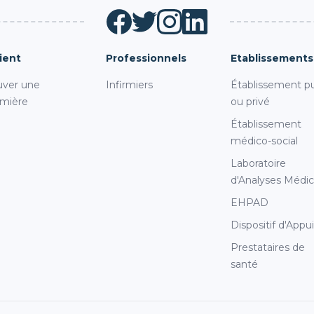
ient
Professionnels
Etablissements
uver une
Infirmiers
Établissement pu
rmière
ou privé
Établissement
médico-social
Laboratoire
d'Analyses Médic
EHPAD
Dispositif d'Appu
Prestataires de
santé
s Options
ètres de confidentialité, en garantissant la conformité avec le