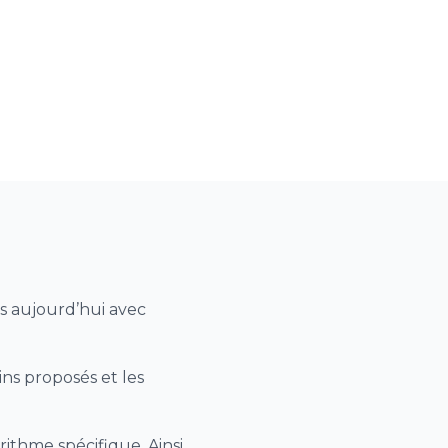
ère Covid (VDSI)
micile)
 et/ou retrait de
ur une analgésie
cabinet)
de surveillance
ement postopératoire
ès aujourd’hui avec
ins proposés et les
ithme spécifique. Ainsi,