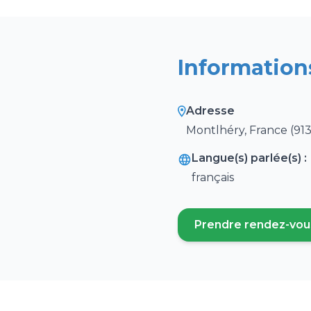
Information
Adresse
Montlhéry, France (913
Langue(s) parlée(s) :
français
Prendre rendez-vou
(ouvre un