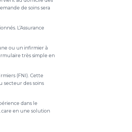
ervient au domicile des
 demande de soins sera
tionnés. L’Assurance
 une ou un infirmier à
ormulaire très simple en
irmiers (FNI). Cette
u secteur des soins
périence dans le
e.care en une solution