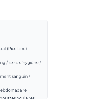
ral (Picc Line)
ing / soins d’hygiène /
ement sanguin /
 hebdomadaire
, gouttes oculaires