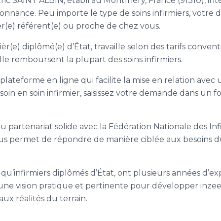
Eric SAINT ALBIN, établi au Montlhéry, France (91310), int
donnance. Peu importe le type de soins infirmiers, votre
er(e) référent(e) ou proche de chez vous.
èr(e) diplômé(e) d’État, travaille selon des tarifs conven
le remboursent la plupart des soins infirmiers.
 plateforme en ligne qui facilite la mise en relation avec
soin en soin infirmier, saisissez votre demande dans un f
du partenariat solide avec la Fédération Nationale des Inf
ous permet de répondre de manière ciblée aux besoins d
qu’infirmiers diplômés d’État, ont plusieurs années d’ex
t une vision pratique et pertinente pour développer inze
ux réalités du terrain.