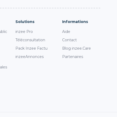
Solutions
Informations
blic
inzee Pro
Aide
Téléconsultation
Contact
Pack Inzee Factu
Blog inzee.Care
inzeeAnnonces
Partenaires
ales
i
s réglementations. Personnalisez vos préférences pour contrôler