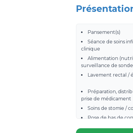
Présentatio
Pansement(s)
Séance de soins inf
clinique
Alimentation (nutri
surveillance de sonde 
Lavement rectal /
Préparation, distri
prise de médicament
Soins de stomie / c
Pose de bas de cont
Surveillance et d