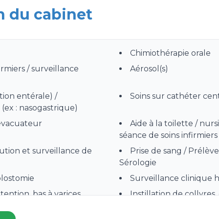
n du cabinet
Chimiothérapie orale
irmiers / surveillance
Aérosol(s)
tion entérale) /
Soins sur cathéter cent
(ex : nasogastrique)
 évacuateur
Aide à la toilette / nurs
séance de soins infirmiers
bution et surveillance de
Prise de sang / Prélèv
Sérologie
olostomie
Surveillance clinique
ention, bas à varices
Instillation de collyres
ébranchement de
Prado