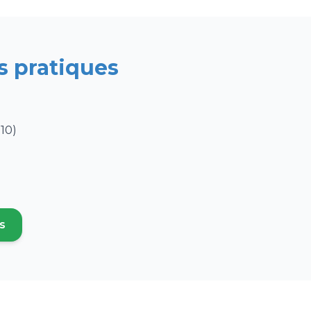
s pratiques
10)
s
 nouvel onglet)