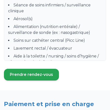
Séance de soins infirmiers / surveillance
clinique
Aérosol(s)
Alimentation (nutrition entérale) /
surveillance de sonde (ex : nasogastrique)
Soins sur cathéter central (Picc Line)
Lavement rectal / évacuateur
Aide à la toilette / nursing / soins d’hygiène /
séance de soins infirmiers
Préparation, distribution et surveillance de
Prendre rendez-vous
prise de médicament
(ouvre un nouvel onglet)
Prise de sang / Prélèvement sanguin /
Sérologie
Soins de stomie / colostomie
Paiement et prise en charge
Surveillance clinique hebdomadaire