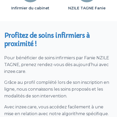
Glycémie / insuline
Infirmier du cabinet
NZILE TAGNE Fanie
Soins pédiatriques
Dialyse péritonéale
Soins de trachéostomie ou trachéotomie
Profitez de soins infirmiers à
Vaccin (hors COVID)
proximité !
Ablation agrafes et/ou fils ou points de suture
Prélèvement urines / ECBU
Pour bénéficier de soins infirmiers par Fanie NZILE
Téléconsultation Coronavirus (CoVid)
TAGNE, prenez rendez-vous dès aujourd’hui avec
Visites patient SAMU sur déclenchement
inzee.care.
SAMU
Grâce au profil complété lors de son inscription en
Télésoin – télésuivi CoVid
ligne, nous connaissons les soins proposés et les
Prélèvement nasopharyngé PCR Covid
modalités de son intervention.
Dépistage Covid par test antigénique
Avec inzee.care, vous accédez facilement à une
1/2 journée ou journée de dépistage par tests
mise en relation avec notre algorithme spécifique.
antigéniques hors EHPAD Covid