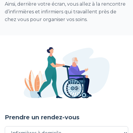
Ainsi, derrière votre écran, vous allez à la rencontre
1/2 journée ou journée de dépistage par RT-
d’infirmières et infirmiers qui travaillent près de
PCR Covid hors EHPAD (IDF)
chez vous pour organiser vos soins.
Visite sanitaire infirmière Covid (VDSI)
1/2 journée ou journée de soins infirmiers en
établissement sanitaire hors EHPAD (IDF)
Vaccination Covid (à domicile)
séances de surveillance clinique et
d’accompagnement postopératoire
Séance de surveillance et/ou retrait de
cathéter périnerveux pour une analgésie
postopératoire
Surveillance de drain de redon et/ou retrait
postopératoire de drain
Prendre un rendez-vous
Pansement et Séances de surveillance
clinique et d’accompagnement postopératoire
CH