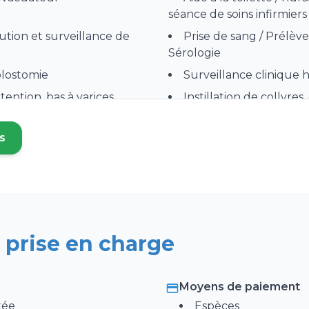
séance de soins infirmiers
bution et surveillance de
Prise de sang / Prélèv
Sérologie
olostomie
Surveillance clinique
ention, bas à varices
Instillation de collyres
ébranchement de
Prado
s
 nouvel onglet)
V) Intramusculaire, Sous-
Perfusion
neuse
pose) / Soins de sonde
Surveillance clinique 
ou modification de trait
ire
Soins palliatifs
 prise en charge
Glycémie / insuline
Dialyse péritonéale
Moyens de paiement
omie ou trachéotomie
Vaccin (hors COVID)
tée
Espèces