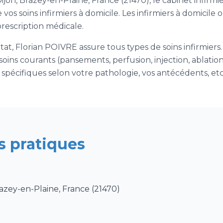
jon, Brazey-en-Plaine, France (21470), le cabinet infirm
os soins infirmiers à domicile. Les infirmiers à domicile o
prescription médicale.
at, Florian POIVRE assure tous types de soins infirmiers. 
oins courants (pansements, perfusion, injection, ablation d
 spécifiques selon votre pathologie, vos antécédents, etc
s pratiques
azey-en-Plaine, France (21470)