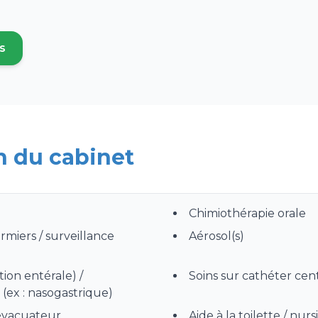
s
 nouvel onglet)
n du cabinet
Chimiothérapie orale
irmiers / surveillance
Aérosol(s)
tion entérale) /
Soins sur cathéter cent
(ex : nasogastrique)
 évacuateur
Aide à la toilette / nurs