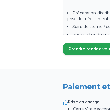
Préparation, distri
prise de médicament
Soins de stomie / c
Pose de bas de cont
Surveillance et d
chimiothérapie
Prendre rendez-vou
(ouvre un
Injection (IM, SC, I
cutanées ou intravei
Sondage Urinaire (
urinaire
Retrait sonde urina
Paiement et
Saignée
Soins pédiatriques
Prise en charge
Soins de trachéost
Carte Vitale accep