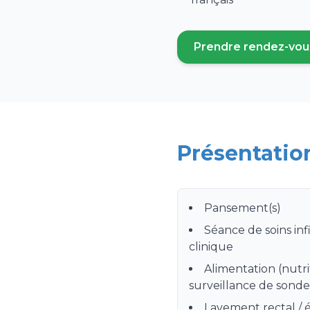
Prendre rendez-vou
(ouvre un
Présentatio
Pansement(s)
Séance de soins inf
clinique
Alimentation (nutri
surveillance de sonde 
Lavement rectal /