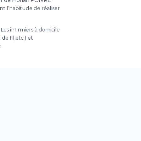
ier de Florian POIVRE
nt l’habitude de réaliser
Les infirmiers à domicile
e fil,etc.) et
.