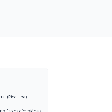
ral (Picc Line)
ing / soins d’hygiène /