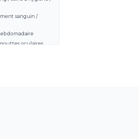
ement sanguin /
 hebdomadaire
, gouttes oculaires
Quotidienne (induction
ement)