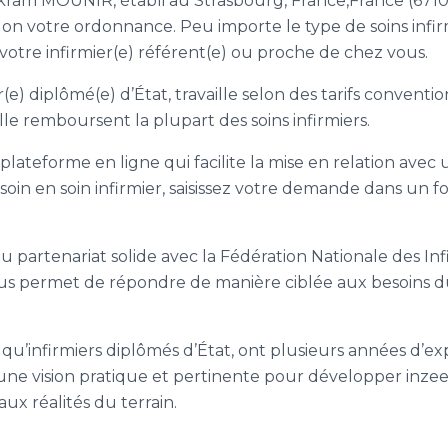
Ikram MOUNIR, établi au Strasbourg, France,France (67100
elon votre ordonnance. Peu importe le type de soins infi
 votre infirmier(e) référent(e) ou proche de chez vous.
e) diplômé(e) d’État, travaille selon des tarifs conventi
le remboursent la plupart des soins infirmiers.
 plateforme en ligne qui facilite la mise en relation avec
soin en soin infirmier, saisissez votre demande dans un f
du partenariat solide avec la Fédération Nationale des Inf
ous permet de répondre de manière ciblée aux besoins d
qu’infirmiers diplômés d’État, ont plusieurs années d’ex
t une vision pratique et pertinente pour développer inze
ux réalités du terrain.