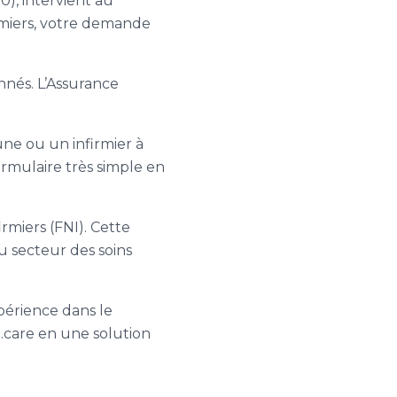
), intervient au
rmiers, votre demande
onnés. L’Assurance
 une ou un infirmier à
ormulaire très simple en
irmiers (FNI). Cette
u secteur des soins
périence dans le
e.care en une solution