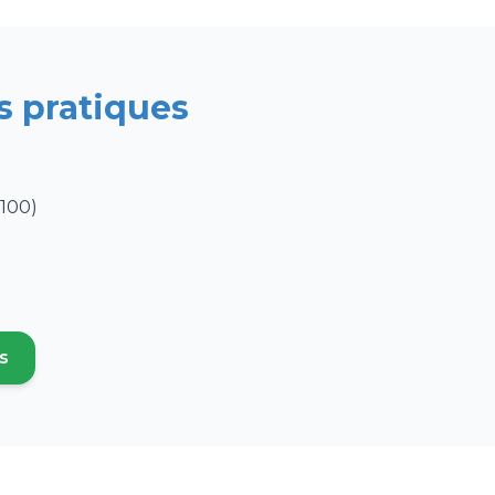
s pratiques
7100)
s
 nouvel onglet)