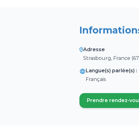
Information
Adresse
Strasbourg, France (6
Langue(s) parlée(s) :
Français
Prendre rendez-vou
(ouvre un