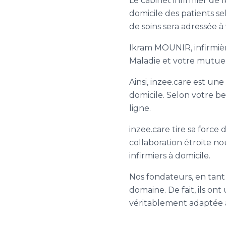
Le cabinet infirmier de 
domicile des patients s
de soins sera adressée à
Ikram MOUNIR, infirmièr(
Maladie et votre mutuel
Ainsi, inzee.care est une
domicile. Selon votre be
ligne.
inzee.care tire sa force 
collaboration étroite n
infirmiers à domicile.
Nos fondateurs, en tant 
domaine. De fait, ils on
véritablement adaptée a