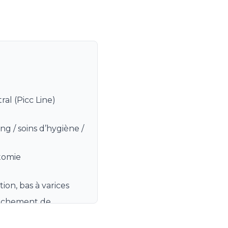
ral (Picc Line)
ing / soins d’hygiène /
stomie
ion, bas à varices
anchement de