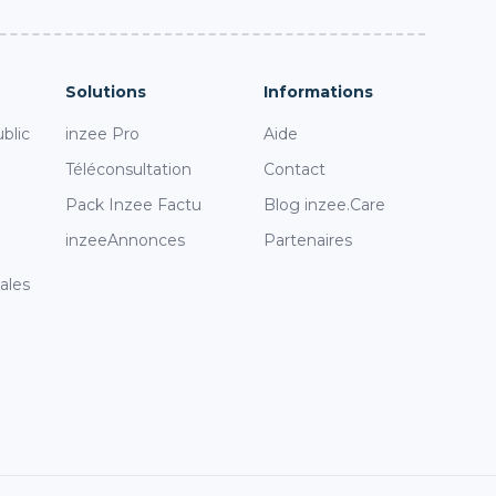
Solutions
Informations
blic
inzee Pro
Aide
Téléconsultation
Contact
Pack Inzee Factu
Blog inzee.Care
inzeeAnnonces
Partenaires
ales
i
s réglementations. Personnalisez vos préférences pour contrôler