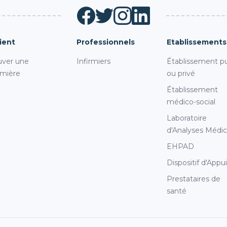
ient
Professionnels
Etablissements
uver une
Infirmiers
Établissement pu
rmière
ou privé
Établissement
médico-social
Laboratoire
d'Analyses Médic
EHPAD
Dispositif d'Appu
Prestataires de
santé
s Options
ètres de confidentialité, en garantissant la conformité avec le