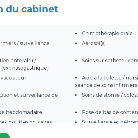
n du cabinet
Chimiothérapie orale
irmiers / surveillance
Aérosol(s)
tion entérale) /
Soins sur cathéter cent
(ex : nasogastrique)
 évacuateur
Aide à la toilette / nurs
séance de soins infirmiers
bution et surveillance de
Soins de stomie / colo
ique hebdomadaire
Pose de bas de content
yres, gouttes oculaires
Surveillance et débr
chimiothérapie