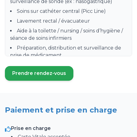
surveillance de sonde (ex : nasogastrique)
Soins sur cathéter central (Picc Line)
Lavement rectal / évacuateur
Aide à la toilette / nursing / soins d’hygiène /
séance de soins infirmiers
Préparation, distribution et surveillance de
prise de médicament
Soins de stomie / colostomie
Prendre rendez-vous
Surveillance clinique hebdomadaire
(ouvre un nouvel onglet)
Pose de bas de contention, bas à varices
Instillation de collyres, gouttes oculaires
Surveillance et débranchement de
Paiement et prise en charge
chimiothérapie
Prado
Prise en charge
Perfusion
Carte Vitale acceptée