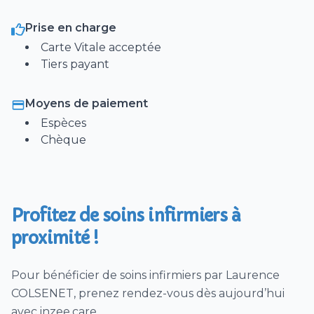
Soins de stomie / colostomie
Prise en charge
Surveillance clinique hebdomadaire
Carte Vitale acceptée
Pose de bas de contention, bas à varices
Tiers payant
Instillation de collyres, gouttes oculaires
Surveillance et débranchement de
Moyens de paiement
chimiothérapie
Espèces
Prado
Chèque
Injection (IM, SC, IV) Intramusculaire, Sous-
cutanées ou intraveineuse
Perfusion
Profitez de soins infirmiers à
Sondage Urinaire (pose) / Soins de sonde
proximité !
urinaire
Surveillance clinique Quotidienne (induction
Pour bénéficier de soins infirmiers par Laurence
ou modification de traitement)
COLSENET, prenez rendez-vous dès aujourd’hui
Retrait sonde urinaire
avec inzee.care.