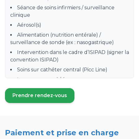
Séance de soins infirmiers / surveillance
clinique
Aérosol(s)
Alimentation (nutrition entérale) /
surveillance de sonde (ex : nasogastrique)
Intervention dans le cadre d’ISIPAD (signer la
convention ISIPAD)
Soins sur cathéter central (Picc Line)
Lavement rectal / évacuateur
Aide à la toilette / nursing / soins d’hygiène /
Prendre rendez-vous
séance de soins infirmiers
(ouvre un nouvel onglet)
Préparation, distribution et surveillance de
prise de médicament
Prise de sang / Prélèvement sanguin /
Paiement et prise en charge
Sérologie