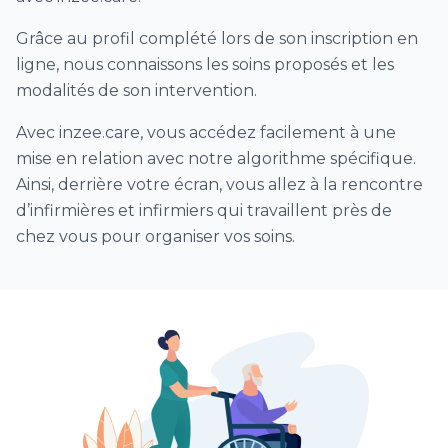
Soins palliatifs
Grâce au profil complété lors de son inscription en
Saignée
ligne, nous connaissons les soins proposés et les
Glycémie / insuline
modalités de son intervention.
Soins pédiatriques
Avec inzee.care, vous accédez facilement à une
Dialyse péritonéale
mise en relation avec notre algorithme spécifique.
Soins de trachéostomie ou trachéotomie
Ainsi, derrière votre écran, vous allez à la rencontre
Vaccin (hors COVID)
d’infirmières et infirmiers qui travaillent près de
Ablation agrafes et/ou fils ou points de suture
chez vous pour organiser vos soins.
Prélèvement urines / ECBU
Visite sanitaire infirmière Covid (VDSI)
Vaccination Covid (à domicile)
Autre soins infirmiers