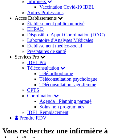
Infirmiers
Vaccination Covid-19 IDEL
Autres Professions
Accès Etablissements
Établissement public ou privé
EHPAD
Dispositif d'Appui Coordination (DAC)
Laboratoire d'Analyses Médicales
Etablissement médico-social
Prestataires de santé
Services Pro
IDEL Pro
Téléconsultation
Télé-orthophonie
Téléconsultation psychologue
Téléconsultation sage-femme
CPTS
Coordination
Agenda - Planning partagé
Soins non programmés
IDEL Remplacement
Prendre RDV
Vous recherchez
une infirmière à