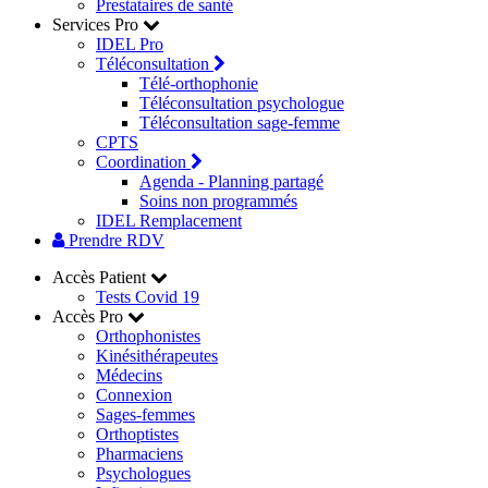
Prestataires de santé
Services Pro
IDEL Pro
Téléconsultation
Télé-orthophonie
Téléconsultation psychologue
Téléconsultation sage-femme
CPTS
Coordination
Agenda - Planning partagé
Soins non programmés
IDEL Remplacement
Prendre RDV
Accès Patient
Tests Covid 19
Accès Pro
Orthophonistes
Kinésithérapeutes
Médecins
Connexion
Sages-femmes
Orthoptistes
Pharmaciens
Psychologues