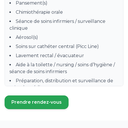
Pansement(s)
Chimiothérapie orale
Séance de soins infirmiers / surveillance
clinique
Aérosol(s)
Soins sur cathéter central (Picc Line)
Lavement rectal / évacuateur
Aide à la toilette / nursing / soins d’hygiène /
séance de soins infirmiers
Préparation, distribution et surveillance de
prise de médicament
Pose de bas de contention, bas à varices
Prendre rendez-vous
(ouvre un nouvel onglet)
Instillation de collyres, gouttes oculaires
Injection (IM, SC, IV) Intramusculaire, Sous-
cutanées ou intraveineuse