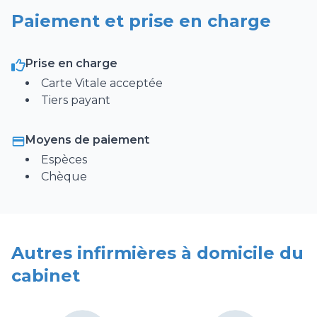
Perfusion
Paiement et prise en charge
Sondage Urinaire (pose) / Soins de sonde
urinaire
Prise en charge
Retrait sonde urinaire
Carte Vitale acceptée
Saignée
Tiers payant
Glycémie / insuline
Vaccin (hors COVID)
Moyens de paiement
Espèces
Ablation agrafes et/ou fils ou points de suture
Chèque
Prélèvement urines / ECBU
Dépistage Covid par test antigénique
Vaccination Covid (à domicile)
Autres infirmières à domicile du
SAS 11 Téléconsultation
cabinet
Autre soins infirmiers