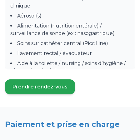
clinique
Aérosol(s)
Alimentation (nutrition entérale) /
surveillance de sonde (ex : nasogastrique)
Soins sur cathéter central (Picc Line)
Lavement rectal / évacuateur
Aide à la toilette / nursing / soins d’hygiène /
séance de soins infirmiers
Préparation, distribution et surveillance de
Prendre rendez-vous
prise de médicament
(ouvre un nouvel onglet)
Prise de sang / Prélèvement sanguin /
Sérologie
Soins de stomie / colostomie
Paiement et prise en charge
Surveillance clinique hebdomadaire
Pose de bas de contention, bas à varices