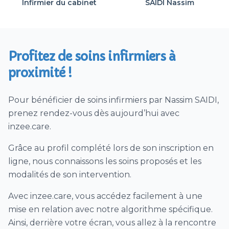
Infirmier du cabinet
SAIDI Nassim
Vaccin (hors COVID)
Ablation agrafes et/ou fils ou points de suture
Prélèvement urines / ECBU
Profitez de soins infirmiers à
Téléconsultation Coronavirus (CoVid)
proximité !
Visites patient SAMU sur déclenchement
SAMU
Pour bénéficier de soins infirmiers par Nassim SAIDI,
Télésoin – télésuivi CoVid
prenez rendez-vous dès aujourd’hui avec
Prélèvement nasopharyngé PCR Covid
inzee.care.
Dépistage Covid par test antigénique
Grâce au profil complété lors de son inscription en
1/2 journée ou journée de dépistage par tests
ligne, nous connaissons les soins proposés et les
antigéniques hors EHPAD Covid
modalités de son intervention.
Visite sanitaire infirmière Covid (VDSI)
Avec inzee.care, vous accédez facilement à une
Vaccination Covid (à domicile)
mise en relation avec notre algorithme spécifique.
séances de surveillance clinique et
Ainsi, derrière votre écran, vous allez à la rencontre
d’accompagnement postopératoire