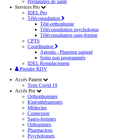
Prestataires de santé
Services Pro
IDEL Pro
Téléconsultation
Télé-orthophonie
Téléconsultation psychologue
Téléconsultation sage-femme
CPTS
Coordination
Agenda - Planning partagé
Soins non programmés
IDEL Remplacement
Prendre RDV
Accès Patient
Tests Covid 19
Accès Pro
Orthophonistes
Kinésithérapeutes
Médecins
Connexion
Sages-femmes
Orthoptistes
Pharmaciens
Psychologues