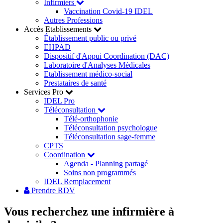
Infirmiers
Vaccination Covid-19 IDEL
Autres Professions
Accès Etablissements
Établissement public ou privé
EHPAD
Dispositif d'Appui Coordination (DAC)
Laboratoire d'Analyses Médicales
Etablissement médico-social
Prestataires de santé
Services Pro
IDEL Pro
Téléconsultation
Télé-orthophonie
Téléconsultation psychologue
Téléconsultation sage-femme
CPTS
Coordination
Agenda - Planning partagé
Soins non programmés
IDEL Remplacement
Prendre RDV
Vous recherchez
une infirmière à