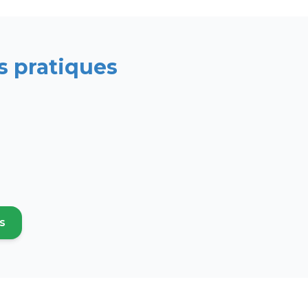
s pratiques
s
 nouvel onglet)