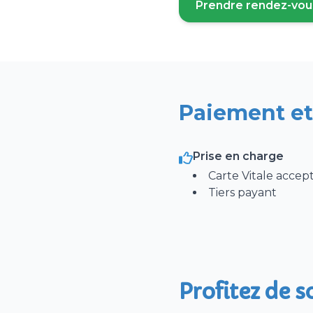
Prendre rendez-vou
(ouvre un
Prado
Perfusion
Surveillance clini
Paiement et
ou modification de tr
Soins palliatifs
Prise en charge
Glycémie / insuline
Carte Vitale accep
Dialyse péritonéale
Tiers payant
Vaccin (hors COVID
Prélèvement urine
Vaccination Covid (
Profitez de s