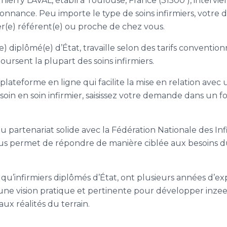
Thierry LAVAL, établi à Toulouse, France (31500 ), intervi
donnance. Peu importe le type de soins infirmiers, votre
er(e) référent(e) ou proche de chez vous.
e) diplômé(e) d’État, travaille selon des tarifs conventio
rsent la plupart des soins infirmiers.
 plateforme en ligne qui facilite la mise en relation avec
soin en soin infirmier, saisissez votre demande dans un f
du partenariat solide avec la Fédération Nationale des Inf
ous permet de répondre de manière ciblée aux besoins d
qu’infirmiers diplômés d’État, ont plusieurs années d’ex
t une vision pratique et pertinente pour développer inze
ux réalités du terrain.