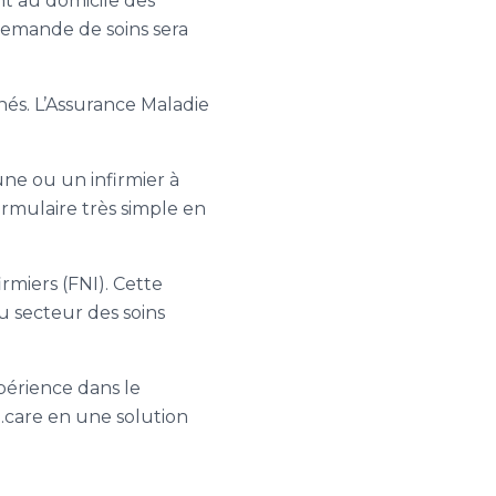
ent au domicile des
 demande de soins sera
nnés. L’Assurance Maladie
 une ou un infirmier à
ormulaire très simple en
irmiers (FNI). Cette
u secteur des soins
périence dans le
e.care en une solution