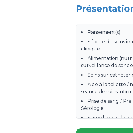
Présentatio
Pansement(s)
Séance de soins inf
clinique
Alimentation (nutri
surveillance de sonde 
Soins sur cathéter 
Aide à la toilette / 
séance de soins infirm
Prise de sang / Pr
Sérologie
Surveillance clin
Instillation de coll