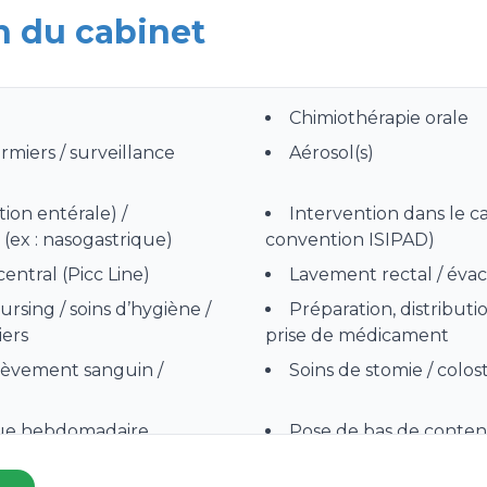
n du cabinet
Chimiothérapie orale
irmiers / surveillance
Aérosol(s)
tion entérale) /
Intervention dans le ca
(ex : nasogastrique)
convention ISIPAD)
central (Picc Line)
Lavement rectal / éva
nursing / soins d’hygiène /
Préparation, distributi
iers
prise de médicament
élèvement sanguin /
Soins de stomie / colo
ique hebdomadaire
Pose de bas de content
yres, gouttes oculaires
Surveillance et débr