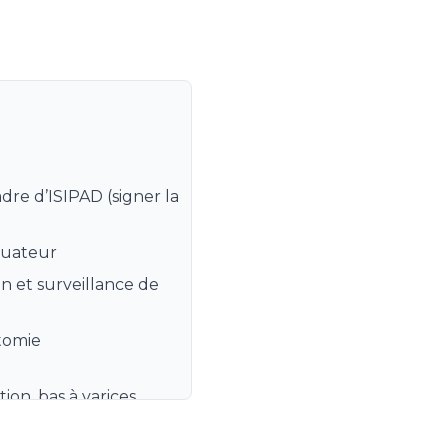
dre d’ISIPAD (signer la
cuateur
on et surveillance de
stomie
ion, bas à varices
anchement de