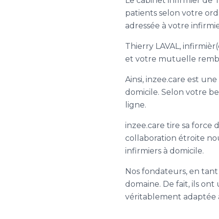
Le cabinet infirmier de 
patients selon votre or
adressée à votre infirmi
Thierry LAVAL, infirmièr(
et votre mutuelle rembou
Ainsi, inzee.care est une
domicile. Selon votre be
ligne.
inzee.care tire sa force 
collaboration étroite n
infirmiers à domicile.
Nos fondateurs, en tant 
domaine. De fait, ils on
véritablement adaptée a