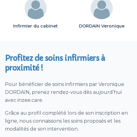
Soins pédiatriques
Soins de trachéostomie ou trachéotomie
Vaccin (hors COVID)
Infirmier du cabinet
DORDAIN Veronique
Ablation agrafes et/ou fils ou points de suture
Prélèvement urines / ECBU
Téléconsultation Coronavirus (CoVid)
Profitez de soins infirmiers à
Visites patient SAMU sur déclenchement
proximité !
SAMU
Télésoin – télésuivi CoVid
Pour bénéficier de soins infirmiers par Veronique
Prélèvement nasopharyngé PCR Covid
DORDAIN, prenez rendez-vous dès aujourd’hui
Journée de dépistage par test
avec inzee.care.
nasopharyngés PCR ou test antigénique
Grâce au profil complété lors de son inscription en
Dépistage Covid par test antigénique
ligne, nous connaissons les soins proposés et les
Visite sanitaire infirmière Covid (VDSI)
modalités de son intervention.
Vaccination Covid (à domicile)