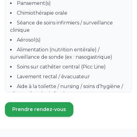
Pansement(s)
Chimiothérapie orale
Séance de soins infirmiers / surveillance
clinique
Aérosol(s)
Alimentation (nutrition entérale) /
surveillance de sonde (ex : nasogastrique)
Soins sur cathéter central (Picc Line)
Lavement rectal / évacuateur
Aide à la toilette / nursing / soins d’hygiène /
séance de soins infirmiers
Préparation, distribution et surveillance de
Prendre rendez-vous
prise de médicament
(ouvre un nouvel onglet)
Prise de sang / Prélèvement sanguin /
Sérologie