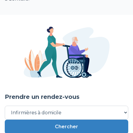
Dépistage Covid par test antigénique
1/2 journée ou journée de dépistage par tests
antigéniques hors EHPAD Covid
Visite sanitaire infirmière Covid (VDSI)
Vaccination Covid (à domicile)
séances de surveillance clinique et
d’accompagnement postopératoire
Séance de surveillance et/ou retrait de
cathéter périnerveux pour une analgésie
postopératoire
Surveillance de drain de redon et/ou retrait
Prendre un rendez-vous
postopératoire de drain
Parcours dénutrition Nutriker
Autre soins infirmiers
Chercher