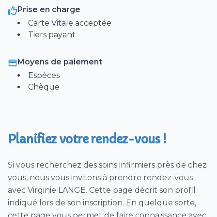
Prise en charge
Instillation de collyres, gouttes oculaires
Carte Vitale acceptée
Surveillance et débranchement de
Tiers payant
chimiothérapie
Prado
Moyens de paiement
Injection (IM, SC, IV) Intramusculaire, Sous-
Espèces
cutanées ou intraveineuse
Chèque
Perfusion
Sondage Urinaire (pose) / Soins de sonde
urinaire
Planifiez votre rendez-vous !
Surveillance clinique Quotidienne (induction
ou modification de traitement)
Si vous recherchez des soins infirmiers près de chez
Retrait sonde urinaire
vous, nous vous invitons à prendre rendez-vous
Soins palliatifs
avec Virginie LANGE. Cette page décrit son profil
Saignée
indiqué lors de son inscription. En quelque sorte,
cette page vous permet de faire connaissance avec
Glycémie / insuline