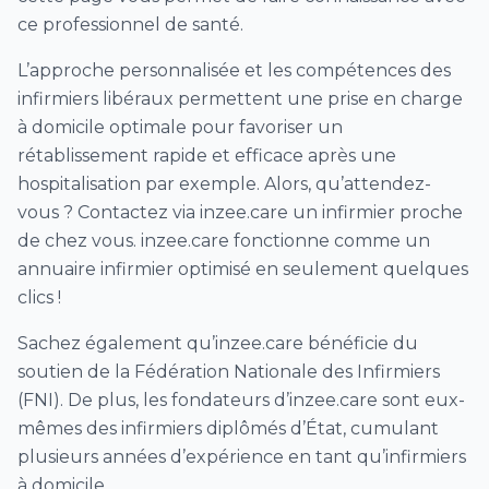
ce professionnel de santé.
Soins pédiatriques
Dialyse péritonéale
L’approche personnalisée et les compétences des
infirmiers libéraux permettent une prise en charge
Soins de trachéostomie ou trachéotomie
à domicile optimale pour favoriser un
Vaccin (hors COVID)
rétablissement rapide et efficace après une
Ablation agrafes et/ou fils ou points de suture
hospitalisation par exemple. Alors, qu’attendez-
Prélèvement urines / ECBU
vous ? Contactez via inzee.care un infirmier proche
de chez vous. inzee.care fonctionne comme un
Téléconsultation Coronavirus (CoVid)
annuaire infirmier optimisé en seulement quelques
Visites patient CoVid (Coronavirus) sur
clics !
prescription médicale
Télésoin – télésuivi CoVid
Sachez également qu’inzee.care bénéficie du
soutien de la Fédération Nationale des Infirmiers
Prélèvement nasopharyngé PCR Covid
(FNI). De plus, les fondateurs d’inzee.care sont eux-
Journée de dépistage par test
mêmes des infirmiers diplômés d’État, cumulant
nasopharyngés PCR ou test antigénique
plusieurs années d’expérience en tant qu’infirmiers
Prélèvement sérologique Covid
à domicile.