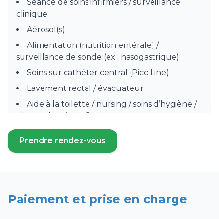
Séance de soins infirmiers / surveillance
clinique
Aérosol(s)
Alimentation (nutrition entérale) /
surveillance de sonde (ex : nasogastrique)
Soins sur cathéter central (Picc Line)
Lavement rectal / évacuateur
Aide à la toilette / nursing / soins d’hygiène /
séance de soins infirmiers
Préparation, distribution et surveillance de
Prendre rendez-vous
prise de médicament
(ouvre un nouvel onglet)
Prise de sang / Prélèvement sanguin /
Sérologie
Soins de stomie / colostomie
Paiement et prise en charge
Surveillance clinique hebdomadaire
Pose de bas de contention, bas à varices