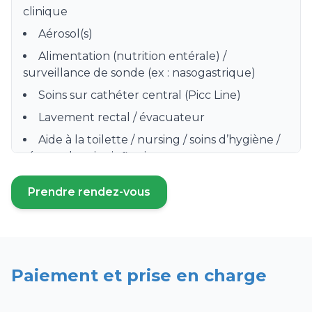
clinique
Aérosol(s)
Alimentation (nutrition entérale) /
surveillance de sonde (ex : nasogastrique)
Soins sur cathéter central (Picc Line)
Lavement rectal / évacuateur
Aide à la toilette / nursing / soins d’hygiène /
séance de soins infirmiers
Préparation, distribution et surveillance de
Prendre rendez-vous
prise de médicament
(ouvre un nouvel onglet)
Prise de sang / Prélèvement sanguin /
Sérologie
Soins de stomie / colostomie
Paiement et prise en charge
Surveillance clinique hebdomadaire
Pose de bas de contention, bas à varices