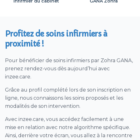
Infirmier du cabinet
GANA Zohra
Soins pédiatriques
Dialyse péritonéale
Soins de trachéostomie ou trachéotomie
Profitez de soins infirmiers à
Vaccin (hors COVID)
proximité !
Ablation agrafes et/ou fils ou points de suture
Prélèvement urines / ECBU
Pour bénéficier de soins infirmiers par Zohra GANA,
Vaccination Covid (à domicile)
prenez rendez-vous dès aujourd’hui avec
Autre soins infirmiers
inzee.care.
Renforts EHPAD 1/2 journée (4h)
Grâce au profil complété lors de son inscription en
ligne, nous connaissons les soins proposés et les
modalités de son intervention.
Avec inzee.care, vous accédez facilement à une
mise en relation avec notre algorithme spécifique.
Ainsi, derrière votre écran, vous allez à la rencontre