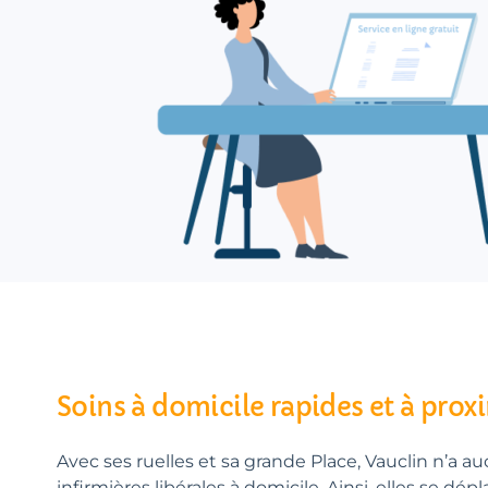
Soins à domicile rapides et à prox
Avec ses ruelles et sa grande Place, Vauclin n’a a
infirmières libérales à domicile. Ainsi, elles se dép