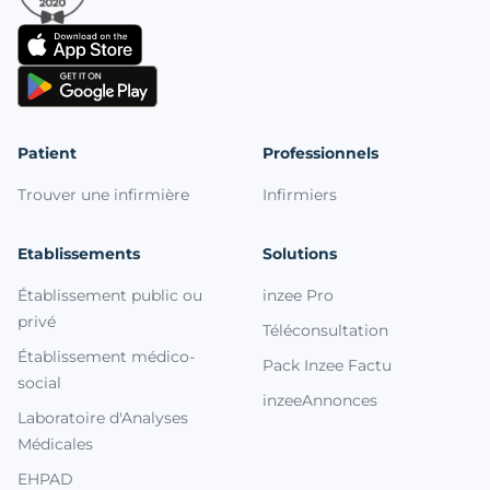
Patient
Professionnels
Trouver une infirmière
Infirmiers
Etablissements
Solutions
Établissement public ou
inzee Pro
privé
Téléconsultation
Établissement médico-
Pack Inzee Factu
social
inzeeAnnonces
Laboratoire d'Analyses
Médicales
EHPAD