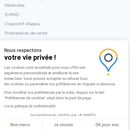
Médicales
EHPAD
Dispositif d'Appui
Prestataires de santé
Informations
Nous respectons
votre vie privée !
Aide
Les cookies sont essentiels pour vous offrir une
Contact
expérience personnalisée et améliorer le site
Blog inzee.Care
Inzee.Care. Vous pouvez accepter ou refuser tous
les cookies ou paramétrer vos préférences en cliquant ci-dessous.
Partenaires
Pour modifier vos préférences par la suite, cliquez sur le lien
'Préférences de cookies' situé dans le pied de page.
Lire la politique de confidentialité
Mentions légales
|
Politique de confidentialité Platform
|
Politique de confidentialité
|
CGAU Professionnels de santé
|
Consentements certifiés par
CGU Patients
|
CGU Outils de Télésanté
|
Préférences cookies
Idelyo 2015-2026 © Tous droits réservés
Non merci
Je choisis
OK pour moi