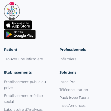
Patient
Professionnels
Trouver une infirmière
Infirmiers
Etablissements
Solutions
Établissement public ou
inzee Pro
privé
Téléconsultation
Établissement médico-
Pack Inzee Factu
social
inzeeAnnonces
Laboratoire d'Analyses